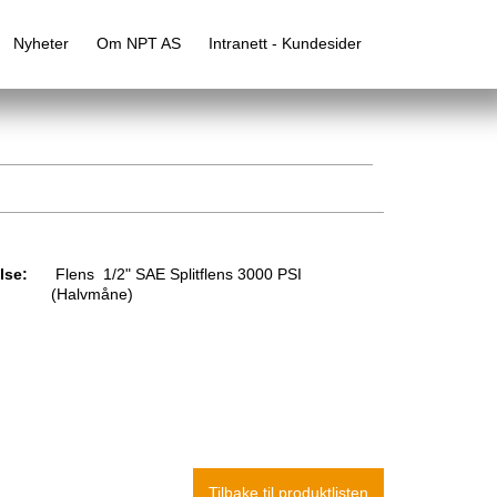
Nyheter
Om NPT AS
Intranett - Kundesider
lse:
Flens 1/2" SAE Splitflens 3000 PSI
(Halvmåne)