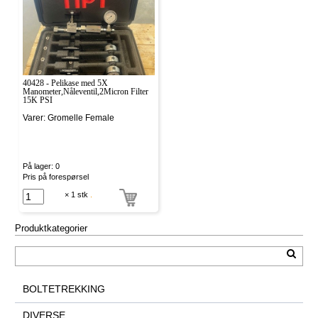
40428 - Pelikase med 5X
Manometer,Nåleventil,2Micron Filter
15K PSI
Varer: Gromelle Female
På lager: 0
Pris på forespørsel
× 1 stk
.
Produktkategorier
BOLTETREKKING
DIVERSE