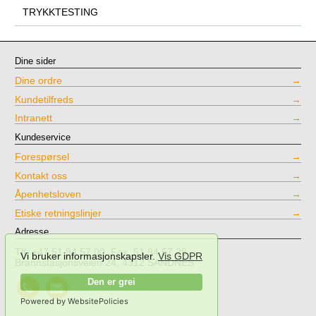
TRYKKTESTING
Dine sider
Dine ordre
Kundetilfreds
Intranett
Kundeservice
Forespørsel
Kontakt oss
Åpenhetsloven
Etiske retningslinjer
Adresse
Tlf: +47 51 94 57 00, Fax. 51 94 57 28
Vi bruker informasjonskapsler.
Vis GDPR
Brannstasjonsveien 24, 4312 SANDNES
Call
Send
Den er grei
NPT
mail
Testing
to
Powered by WebsitePolicies
NPT