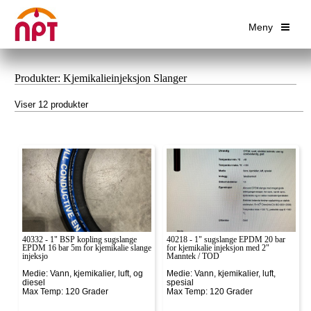
Meny
Produkter: Kjemikalieinjeksjon Slanger
Viser 12 produkter
40332 - 1" BSP kopling sugslange
40218 - 1" sugslange EPDM 20 bar
EPDM 16 bar 5m for kjemikalie slange
for kjemikalie injeksjon med 2"
injeksjo
Manntek / TOD
Medie: Vann, kjemikalier, luft, og
Medie: Vann, kjemikalier, luft,
diesel
spesial
Max Temp: 120 Grader
Max Temp: 120 Grader