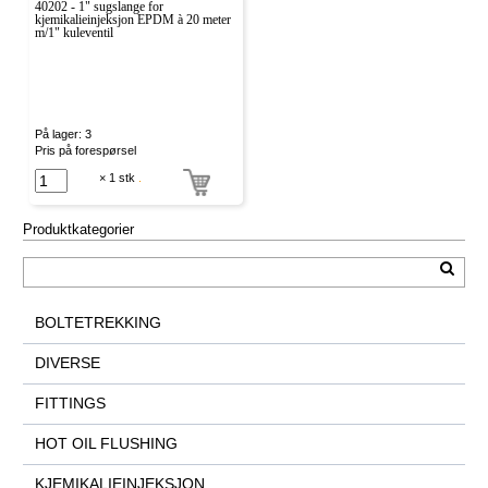
40202 - 1" sugslange for
kjemikalieinjeksjon EPDM à 20 meter
m/1" kuleventil
På lager: 3
Pris på forespørsel
× 1 stk
.
Produktkategorier
BOLTETREKKING
DIVERSE
FITTINGS
HOT OIL FLUSHING
KJEMIKALIEINJEKSJON