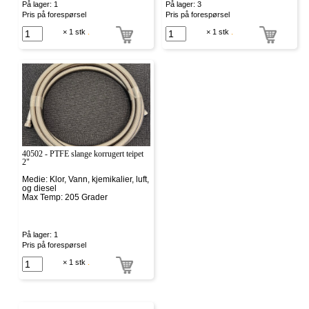
På lager: 1
På lager: 3
Pris på forespørsel
Pris på forespørsel
× 1 stk
.
× 1 stk
.
40502 - PTFE slange korrugert teipet
2"
Medie: Klor, Vann, kjemikalier, luft,
og diesel
Max Temp: 205 Grader
På lager: 1
Pris på forespørsel
× 1 stk
.