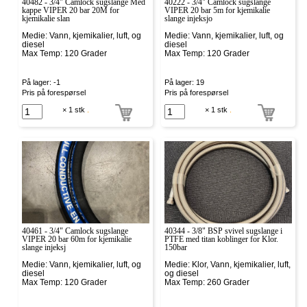
40482 - 3/4" Camlock sugslange Med
40222 - 3/4" Camlock sugslange
kappe VIPER 20 bar 20M for
VIPER 20 bar 5m for kjemikalie
kjemikalie slan
slange injeksjo
Medie: Vann, kjemikalier, luft, og
Medie: Vann, kjemikalier, luft, og
diesel
diesel
Max Temp: 120 Grader
Max Temp: 120 Grader
På lager: -1
På lager: 19
Pris på forespørsel
Pris på forespørsel
× 1 stk
.
× 1 stk
.
40461 - 3/4" Camlock sugslange
40344 - 3/8" BSP svivel sugslange i
VIPER 20 bar 60m for kjemikalie
PTFE med titan koblinger for Klor.
slange injeksj
150bar
Medie: Vann, kjemikalier, luft, og
Medie: Klor, Vann, kjemikalier, luft,
diesel
og diesel
Max Temp: 120 Grader
Max Temp: 260 Grader