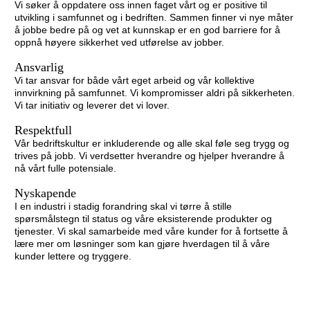
Vi søker å oppdatere oss innen faget vårt og er positive til
utvikling i samfunnet og i bedriften. Sammen finner vi nye måter
å jobbe bedre på og vet at kunnskap er en god barriere for å
oppnå høyere sikkerhet ved utførelse av jobber.
Ansvarlig
Vi tar ansvar for både vårt eget arbeid og vår kollektive
innvirkning på samfunnet. Vi kompromisser aldri på sikkerheten.
Vi tar initiativ og leverer det vi lover.
Respektfull
Vår bedriftskultur er inkluderende og alle skal føle seg trygg og
trives på jobb. Vi verdsetter hverandre og hjelper hverandre å
nå vårt fulle potensiale.
Nyskapende
I en industri i stadig forandring skal vi tørre å stille
spørsmålstegn til status og våre eksisterende produkter og
tjenester. Vi skal samarbeide med våre kunder for å fortsette å
lære mer om løsninger som kan gjøre hverdagen til å våre
kunder lettere og tryggere.