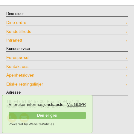
Dine sider
Dine ordre
Kundetilfreds
Intranett
Kundeservice
Forespørsel
Kontakt oss
Åpenhetsloven
Etiske retningslinjer
Adresse
Tlf: +47 51 94 57 00, Fax. 51 94 57 28
Vi bruker informasjonskapsler.
Vis GDPR
Brannstasjonsveien 24, 4312 SANDNES
Call
Send
Den er grei
NPT
mail
Powered by WebsitePolicies
Testing
to
NPT
.