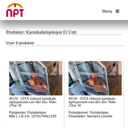
Meny
Produkter: Kjemikalieinjeksjon El Unit
Viser 9 produkter
40150 - ATEX elektrisk kjemikalie
40149 - ATEX elektrisk kjemikalie
injeksjonsunit som tåler klor. Maks
injeksjonsunit som tåler klor. Maks
25bar. M
25bar. M
Pulsjevner: Pulsdemper
Pulsutjevner: Pulsdemper
Mål L x B x H: 1075x784x1265
Flowmeter: Siemens coriolis