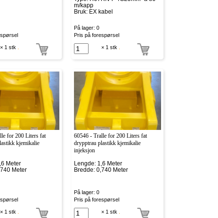
m/kapp
Bruk: EX kabel
På lager: 0
espørsel
Pris på forespørsel
× 1 stk
.
× 1 stk
.
le for 200 Liters fat
60546 - Tralle for 200 Liters fat
lastikk kjemikalie
drypptrau plastikk kjemikalie
injeksjon
,6 Meter
Lengde: 1,6 Meter
,740 Meter
Bredde: 0,740 Meter
På lager: 0
espørsel
Pris på forespørsel
× 1 stk
.
× 1 stk
.