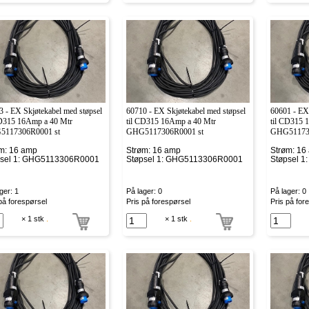
3 - EX Skjøtekabel med støpsel
60710 - EX Skjøtekabel med støpsel
60601 - EX 
CD315 16Amp a 40 Mtr
til CD315 16Amp a 40 Mtr
til CD315 
117306R0001 st
GHG5117306R0001 st
GHG511730
m: 16 amp
Strøm: 16 amp
Strøm: 16
psel 1: GHG5113306R0001
Støpsel 1: GHG5113306R0001
Støpsel 
ger: 1
På lager: 0
På lager: 0
på forespørsel
Pris på forespørsel
Pris på for
× 1 stk
.
× 1 stk
.