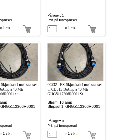
På lager: 1
espørsel
Pris på forespørsel
× 1 stk
.
× 1 stk
.
Skjøtekabel med støpsel
60532 - EX Skjøtekabel med støpsel
16Amp a 40 Mtr
til CD315 16Amp a 40 Mtr
6R0001 st
GHG5117306R0001 St
 amp
Strøm: 16 amp
1: GHG5113306R0001
Støpsel 1: GHG5113306R0001
På lager: 0
espørsel
Pris på forespørsel
× 1 stk
.
× 1 stk
.