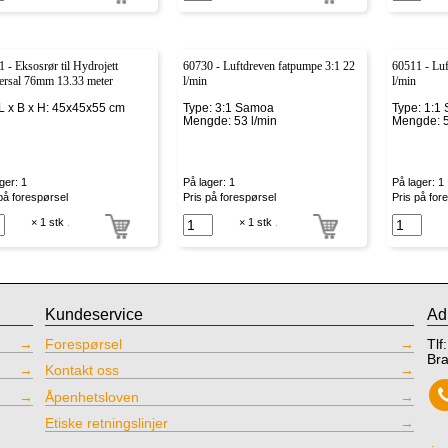
 - Eksosrør til Hydrojett
60730 - Luftdreven fatpumpe 3:1 22
60511 - Lu
ersal 76mm 13.33 meter
l/min
l/min
L x B x H: 45x45x55 cm
Type: 3:1 Samoa
Type: 1:1
Mengde: 53 l/min
Mengde: 5
ger: 1
På lager: 1
På lager: 1
på forespørsel
Pris på forespørsel
Pris på for
× 1 stk
.
× 1 stk
.
Kundeservice
Ad
Forespørsel
Tlf
Br
Kontakt oss
Åpenhetsloven
Etiske retningslinjer
.