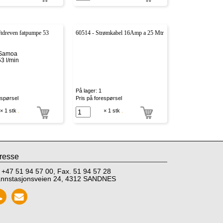
ftdreven fatpumpe 53
60514 - Strømkabel 16Amp a 25 Mtr
 Samoa
3 l/min
På lager: 1
espørsel
Pris på forespørsel
× 1 stk
.
× 1 stk
.
resse
: +47 51 94 57 00, Fax. 51 94 57 28
annstasjonsveien 24, 4312 SANDNES
Call
Send
NPT
mail
Testing
to
NPT
Testing