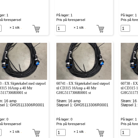
ger: 1
På lager: 1
På lager: 1
på forespørsel
Pris på forespørsel
Pris på for
× 1 stk
.
× 1 stk
.
3 - EX Skjøtekabel med støpsel
60741 - EX Skjøtekabel med støpsel
60738 - EX 
CD315 16Amp a 40 Mtr
til CD315 16Amp a 40 Mtr
til CD315 
117306R0001 st
GHG5117306R0001 st
GHG511730
m: 16 amp
Strøm: 16 amp
Strøm: 16
psel 1: GHG5113306R0001
Støpsel 1: GHG5113306R0001
Støpsel 
ger: 0
På lager: 0
På lager: 1
på forespørsel
Pris på forespørsel
Pris på for
× 1 stk
.
× 1 stk
.