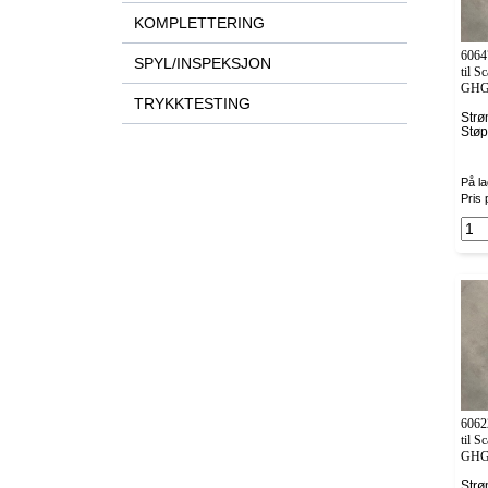
KOMPLETTERING
6064
SPYL/INSPEKSJON
til 
GHG
TRYKKTESTING
Strø
Stø
På la
Pris 
6062
til 
GHG
Strø