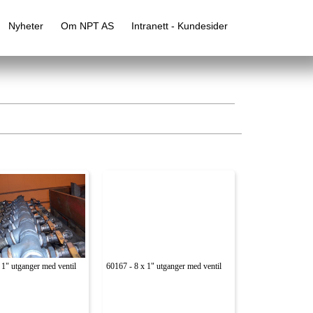
Nyheter
Om NPT AS
Intranett - Kundesider
 1" utganger med ventil
60167 - 8 x 1" utganger med ventil