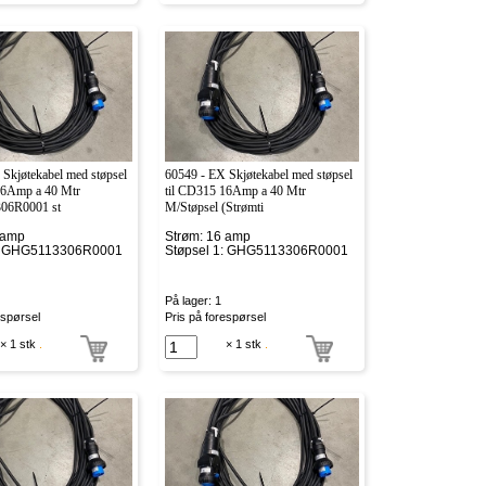
Skjøtekabel med støpsel
60549 - EX Skjøtekabel med støpsel
16Amp a 40 Mtr
til CD315 16Amp a 40 Mtr
6R0001 st
M/Støpsel (Strømti
 amp
Strøm: 16 amp
1: GHG5113306R0001
Støpsel 1: GHG5113306R0001
På lager: 1
espørsel
Pris på forespørsel
× 1 stk
.
× 1 stk
.