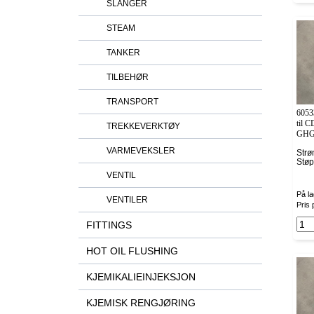
SLANGER
STEAM
TANKER
TILBEHØR
TRANSPORT
6053
til 
TREKKEVERKTØY
GHG5
VARMEVEKSLER
Strø
Stø
VENTIL
På la
VENTILER
Pris 
FITTINGS
HOT OIL FLUSHING
KJEMIKALIEINJEKSJON
KJEMISK RENGJØRING