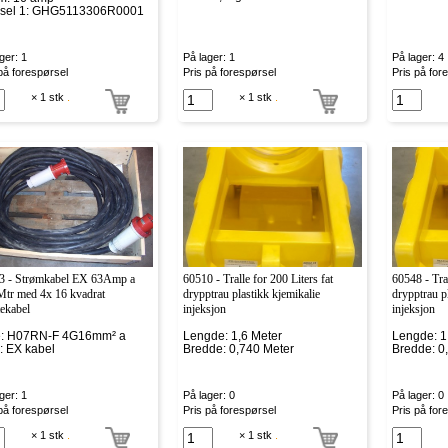
psel 1: GHG5113306R0001
ger: 1
På lager: 1
På lager: 4
på forespørsel
Pris på forespørsel
Pris på for
× 1 stk
.
× 1 stk
.
3 - Strømkabel EX 63Amp a
60510 - Tralle for 200 Liters fat
60548 - Tral
Mtr med 4x 16 kvadrat
drypptrau plastikk kjemikalie
drypptrau p
ekabel
injeksjon
injeksjon
e: H07RN-F 4G16mm² a
Lengde: 1,6 Meter
Lengde: 1
: EX kabel
Bredde: 0,740 Meter
Bredde: 0
ger: 1
På lager: 0
På lager: 0
på forespørsel
Pris på forespørsel
Pris på for
× 1 stk
.
× 1 stk
.