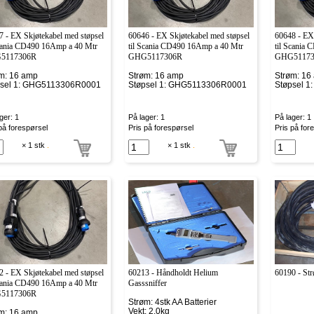
7 - EX Skjøtekabel med støpsel
60646 - EX Skjøtekabel med støpsel
60648 - EX 
Scania CD490 16Amp a 40 Mtr
til Scania CD490 16Amp a 40 Mtr
til Scania
5117306R
GHG5117306R
GHG51173
m: 16 amp
Strøm: 16 amp
Strøm: 16
psel 1: GHG5113306R0001
Støpsel 1: GHG5113306R0001
Støpsel 
ger: 1
På lager: 1
På lager: 1
på forespørsel
Pris på forespørsel
Pris på for
× 1 stk
.
× 1 stk
.
2 - EX Skjøtekabel med støpsel
60213 - Håndholdt Helium
60190 - St
Scania CD490 16Amp a 40 Mtr
Gasssniffer
5117306R
Strøm: 4stk AA Batterier
Vekt: 2,0kg
m: 16 amp