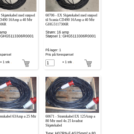
Skjøtekabel med støpsel
60706 - EX Skjøtekabel med støpsel
 CD490 16Amp a 40 Mtr
til Scania CD490 16Amp a 40 Mtr
06R
GHG5117306R
 amp
Strøm: 16 amp
1: GHG5113306R0001
Støpsel 1: GHG5113306R0001
På lager: 1
espørsel
Pris på forespørsel
× 1 stk
.
× 1 stk
.
rømkabel 63Amp a 25 Mtr
60671 - Strømkabel EX 125Amp a
80 Mtr med 4x 25 kvadrat
Skjøtekabel
Type: H07RN-F 4G25mm² a 80