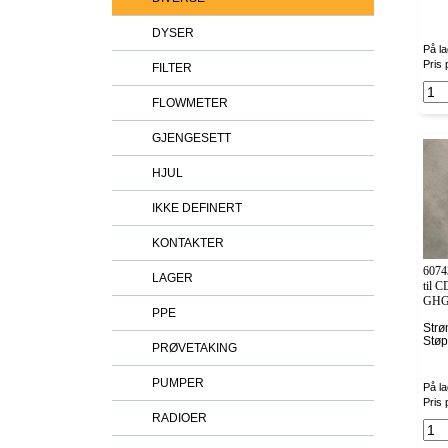
DYSER
På la
Pris 
FILTER
FLOWMETER
GJENGESETT
HJUL
IKKE DEFINERT
KONTAKTER
6074
LAGER
til 
GHG5
PPE
Strø
Stø
PRØVETAKING
PUMPER
På la
Pris 
RADIOER