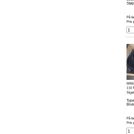
Stø
På la
Pris 
6066
110 
Skjøt
Typ
Bruk
På la
Pris 