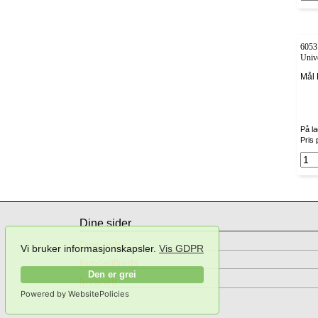
60531
Univ
Mål 
På la
Pris 
Dine sider
Dine ordre
Vi bruker informasjonskapsler.
Vis GDPR
Kundetilfreds
Den er grei
Intranett
Powered by WebsitePolicies