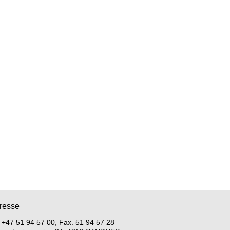
resse
: +47 51 94 57 00, Fax. 51 94 57 28