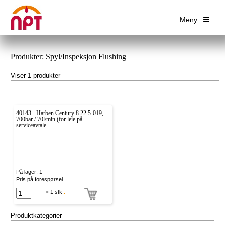
Meny
Produkter: Spyl/Inspeksjon Flushing
Viser 1 produkter
40143 - Harben Century 8.22.5-019,
700bar / 70l/min (for leie på
serviceavtale
På lager: 1
Pris på forespørsel
× 1 stk
.
Produktkategorier