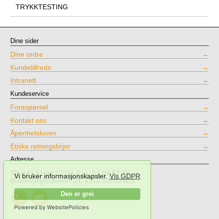
TRYKKTESTING
Dine sider
Dine ordre
Kundetilfreds
Intranett
Kundeservice
Forespørsel
Kontakt oss
Åpenhetsloven
Etiske retningslinjer
Adresse
Tlf: +47 51 94 57 00, Fax. 51 94 57 28
Vi bruker informasjonskapsler.
Vis GDPR
Brannstasjonsveien 24, 4312 SANDNES
Call
Send
Den er grei
NPT
mail
Testing
to
Powered by WebsitePolicies
NPT