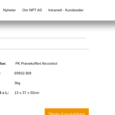
Nyheter
Om NPT AS
Intranett - Kundesider
lse:
PK Prøvekoffert Aircontrol
:
69932-B/8
3kg
B x L:
13 x 37 x 50cm