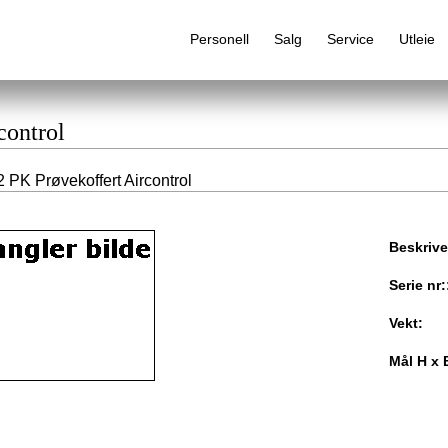
Personell
Salg
Service
Utleie
control
 PK Prøvekoffert Aircontrol
Alfabetisk produktregister
Beskrive
Serie nr:
Vekt:
Mål H x 