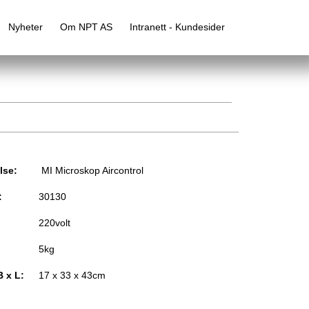
Nyheter
Om NPT AS
Intranett - Kundesider
lse:
MI Microskop Aircontrol
:
30130
220volt
5kg
B x L:
17 x 33 x 43cm