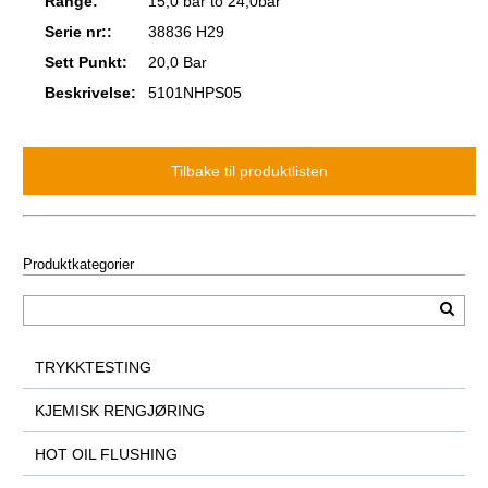
Range:
15,0 bar to 24,0bar
Serie nr::
38836 H29
Sett Punkt:
20,0 Bar
Beskrivelse:
5101NHPS05
Produktkategorier
TRYKKTESTING
KJEMISK RENGJØRING
HOT OIL FLUSHING