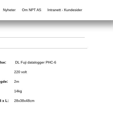
Nyheter
Om NPT AS
Intranett - Kundesider
lse:
DL Fuji datalogger PHC-6
220 volt
ngde:
2m
14kg
B x L:
28x38x48cm