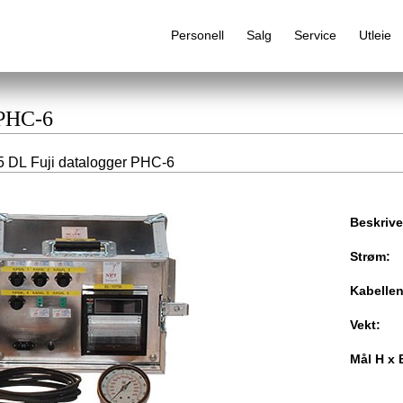
Personell
Salg
Service
Utleie
 PHC-6
 DL Fuji datalogger PHC-6
Alfabetisk produktregister
Beskrive
Strøm:
Kabelle
Vekt:
Mål H x 