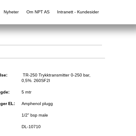
Nyheter
Om NPT AS
Intranett - Kundesider
lse:
TR-250 Trykktransmitter 0-250 bar,
0,5%. 260SF2I
ngde:
5 mtr
nger EL:
Amphenol plugg
1/2" bsp male
DL-10710