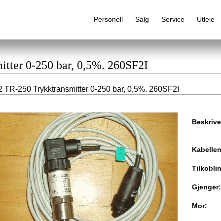
Personell
Salg
Service
Utleie
itter 0-250 bar, 0,5%. 260SF2I
 TR-250 Trykktransmitter 0-250 bar, 0,5%. 260SF2I
Alfabetisk produktregister
Beskrive
Kabelle
Tilkobli
Gjenger:
Mor: