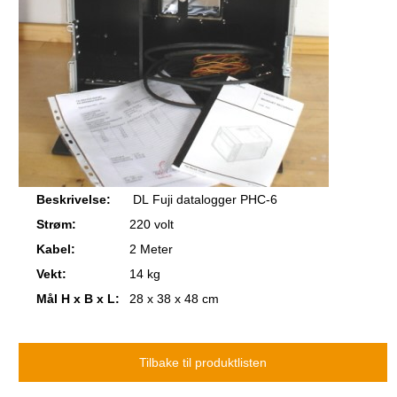
Beskrivelse:
DL Fuji datalogger PHC-6
Strøm:
220 volt
Kabel:
2 Meter
Vekt:
14 kg
Mål H x B x L:
28 x 38 x 48 cm