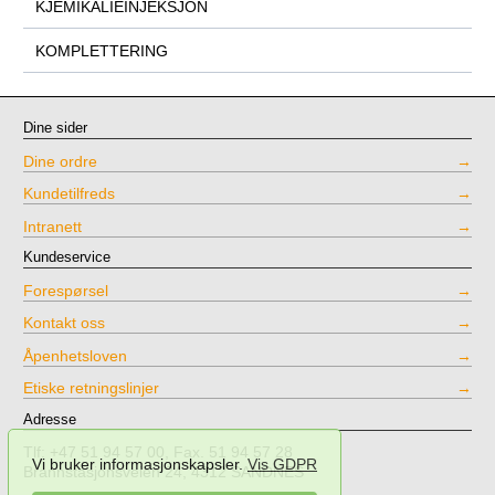
KJEMIKALIEINJEKSJON
KOMPLETTERING
Dine sider
Dine ordre
Kundetilfreds
Intranett
Kundeservice
Forespørsel
Kontakt oss
Åpenhetsloven
Etiske retningslinjer
Adresse
Tlf: +47 51 94 57 00, Fax. 51 94 57 28
Vi bruker informasjonskapsler.
Vis GDPR
Brannstasjonsveien 24, 4312 SANDNES