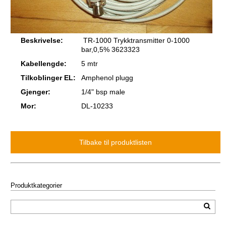
Beskrivelse:
TR-1000 Trykktransmitter 0-1000
bar,0,5% 3623323
Kabellengde:
5 mtr
Tilkoblinger EL:
Amphenol plugg
Gjenger:
1/4" bsp male
Mor:
DL-10233
Produktkategorier