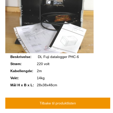
Beskrivelse:
DL Fuji datalogger PHC-6
Strøm:
220 volt
Kabellengde:
2m
Vekt:
14kg
Mål H x B x L:
28x38x48cm