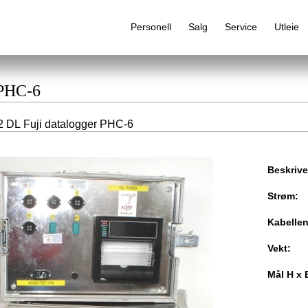
Personell
Salg
Service
Utleie
 PHC-6
 DL Fuji datalogger PHC-6
Alfabetisk produktregister
Beskrive
Strøm:
Kabelle
Vekt:
Mål H x 