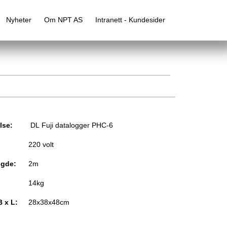
Nyheter
Om NPT AS
Intranett - Kundesider
lse:
DL Fuji datalogger PHC-6
220 volt
ngde:
2m
14kg
B x L:
28x38x48cm