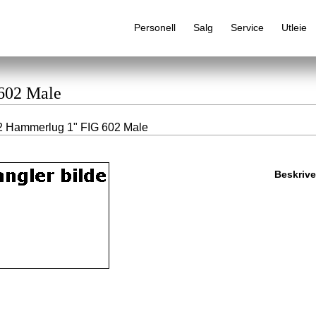
Personell
Salg
Service
Utleie
 602 Male
2 Hammerlug 1" FIG 602 Male
Alfabetisk produktregister
Beskrive