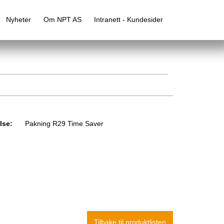
Nyheter
Om NPT AS
Intranett - Kundesider
lse:
Pakning R29 Time Saver