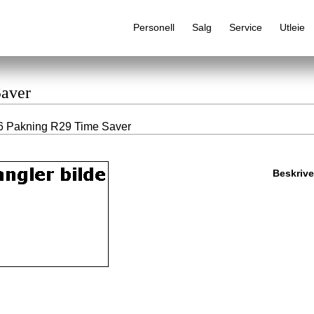
Personell
Salg
Service
Utleie
Saver
6 Pakning R29 Time Saver
Alfabetisk produktregister
Beskrive