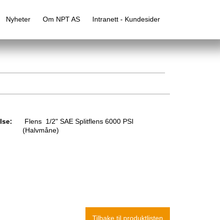
Nyheter
Om NPT AS
Intranett - Kundesider
lse:
Flens 1/2" SAE Splitflens 6000 PSI
(Halvmåne)