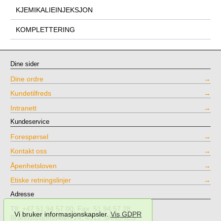
KJEMIKALIEINJEKSJON
KOMPLETTERING
Dine sider
Dine ordre
Kundetilfreds
Intranett
Kundeservice
Forespørsel
Kontakt oss
Åpenhetsloven
Etiske retningslinjer
Adresse
Tlf: +47 51 94 57 00, Fax. 51 94 57 28
Vi bruker informasjonskapsler.
Vis GDPR
Brannstasjonsveien 24, 4312 SANDNES