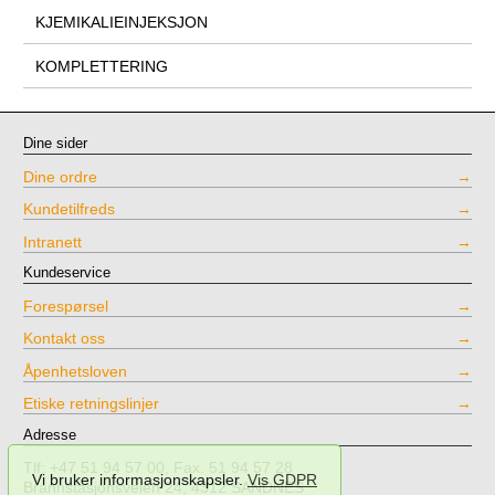
KJEMIKALIEINJEKSJON
KOMPLETTERING
Dine sider
Dine ordre
Kundetilfreds
Intranett
Kundeservice
Forespørsel
Kontakt oss
Åpenhetsloven
Etiske retningslinjer
Adresse
Tlf: +47 51 94 57 00, Fax. 51 94 57 28
Vi bruker informasjonskapsler.
Vis GDPR
Brannstasjonsveien 24, 4312 SANDNES