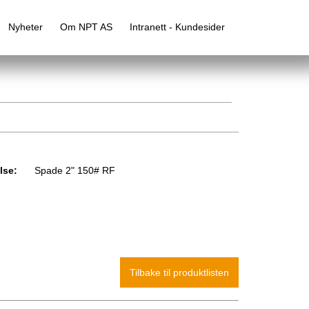
Nyheter
Om NPT AS
Intranett - Kundesider
lse:
Spade 2" 150# RF