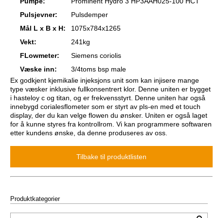
Pumpe:
Prominent Hydro 3 HP3AAH025-100 HCT
Pulsjevner:
Pulsdemper
Mål L x B x H:
1075x784x1265
Vekt:
241kg
FLowmeter:
Siemens coriolis
Væske inn:
3/4toms bsp male
Ex godkjent kjemikalie injeksjons unit som kan injisere mange
type væsker inklusive fullkonsentrert klor. Denne uniten er bygget
i hasteloy c og titan, og er frekvensstyrt. Denne uniten har også
innebygd corialesflometer som er styrt av pls-en med et touch
display, der du kan velge flowen du ønsker. Uniten er også laget
for å kunne styres fra kontrollrom. Vi kan programmere softwaren
etter kundens ønske, da denne produseres av oss.
Produktkategorier