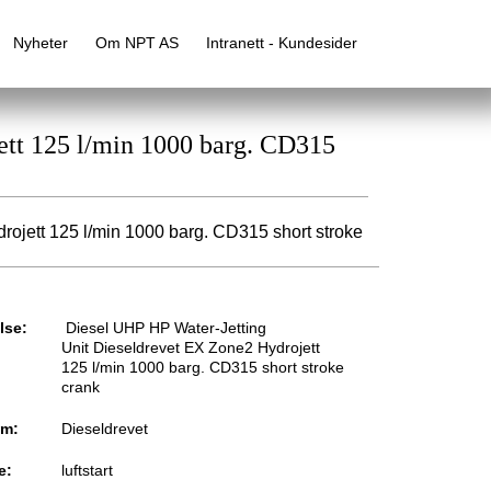
Nyheter
Om NPT AS
Intranett - Kundesider
ett 125 l/min 1000 barg. CD315
ojett 125 l/min 1000 barg. CD315 short stroke
lse:
Diesel UHP HP Water-Jetting
Unit Dieseldrevet EX Zone2 Hydrojett
125 l/min 1000 barg. CD315 short stroke
crank
øm:
Dieseldrevet
e:
luftstart