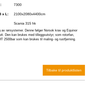
:
7300
B x L:
2100x2080x4400cm
Scania 315 hk
ing av rørsystemer. Denne følger Norsok krav og Equinor
tt. Den kan brukes med tilleggsutstyr, som rotorfan,
T 2500bar som kan brukes til maling- og rustfjerning.