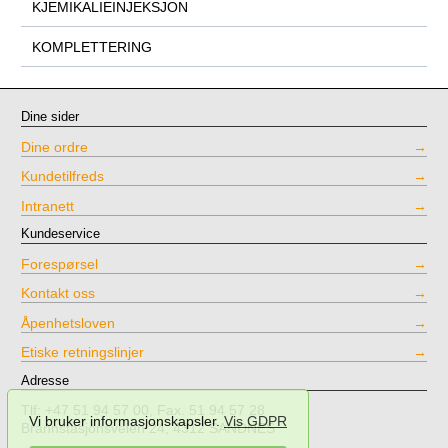
KJEMIKALIEINJEKSJON
KOMPLETTERING
Dine sider
Dine ordre
Kundetilfreds
Intranett
Kundeservice
Forespørsel
Kontakt oss
Åpenhetsloven
Etiske retningslinjer
Adresse
Tlf: +47 51 94 57 00, Fax. 51 94 57 28
Vi bruker informasjonskapsler.
Vis GDPR
Brannstasjonsveien 24, 4312 SANDNES