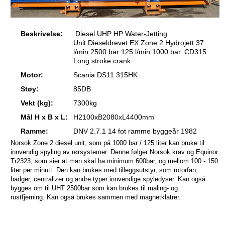
Beskrivelse:
Diesel UHP HP Water-Jetting
Unit Dieseldrevet EX Zone 2 Hydrojett 37
l/min 2500 bar 125 l/min 1000 bar. CD315
Long stroke crank
Motor:
Scania DS11 315HK
Støy:
85DB
Vekt (kg):
7300kg
Mål H x B x L:
H2100xB2080xL4400mm
Ramme:
DNV 2.7.1 14 fot ramme byggeår 1982
Norsok Zone 2 diesel unit, som på 1000 bar / 125 liter kan bruke til
innvendig spyling av rørsystemer. Denne følger Norsok krav og Equinor
Tr2323, som sier at man skal ha minimum 600bar, og mellom 100 - 150
liter per minutt. Den kan brukes med tilleggsutstyr, som rotorfan,
badger, centralizer og andre typer innvendige spyledyser. Kan også
bygges om til UHT 2500bar som kan brukes til maling- og
rustfjerning.
Kan også brukes sammen med magnetklatrer.