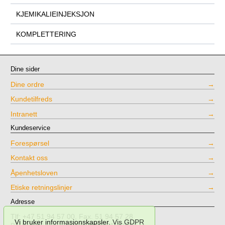
KJEMIKALIEINJEKSJON
KOMPLETTERING
Dine sider
Dine ordre
Kundetilfreds
Intranett
Kundeservice
Forespørsel
Kontakt oss
Åpenhetsloven
Etiske retningslinjer
Adresse
Tlf: +47 51 94 57 00, Fax. 51 94 57 28
Vi bruker informasjonskapsler.
Vis GDPR