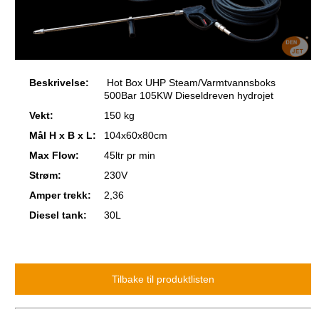
Beskrivelse:
Hot Box UHP Steam/Varmtvannsboks
500Bar 105KW Dieseldreven hydrojet
Vekt:
150 kg
Mål H x B x L:
104x60x80cm
Max Flow:
45ltr pr min
Strøm:
230V
Amper trekk:
2,36
Diesel tank:
30L