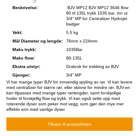
Beskrivelse:
BJV MP12 BJV MP12 3646 flow
80 til 135L trykk 1035 bar. inn ut
3/4" MP for Centralizer Hydrojet
badger
Vekt:
5.5 kg
Mål Diameter og lengde:
76mm x 224mm
Maks trykk:
1035Bar
Maks flow:
80-135L
Ekstra utstyr:
Drakrok for trekking av BJV
Gjenger:
3/4" MP
Vi har mange typer BJV for innvendig spyling av rør. Vi kan levere
med centralizer for større rør, eller skinne for mindre rør. BJV-en
kan tilpasses med mange typer rørlengder, samt forskjellige
hoder til forskjellig flow og trykk. Vi kan også sette opp med
roterende dyser som peker mot vegg, som gjør den mye mer
effektiv enn med vanlige dyser.