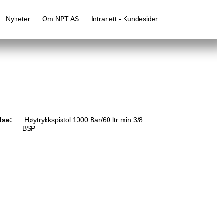
Nyheter
Om NPT AS
Intranett - Kundesider
lse:
Høytrykkspistol 1000 Bar/60 ltr min.3/8
BSP