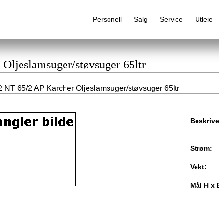
Personell
Salg
Service
Utleie
 Oljeslamsuger/støvsuger 65ltr
 NT 65/2 AP Karcher Oljeslamsuger/støvsuger 65ltr
Alfabetisk produktregister
Beskrive
Strøm:
Vekt:
Mål H x 