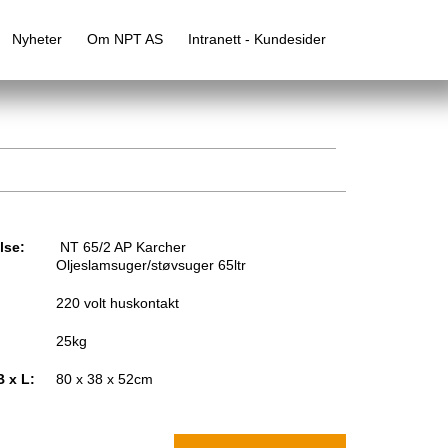
Nyheter
Om NPT AS
Intranett - Kundesider
lse:
NT 65/2 AP Karcher
Oljeslamsuger/støvsuger 65ltr
220 volt huskontakt
25kg
B x L:
80 x 38 x 52cm