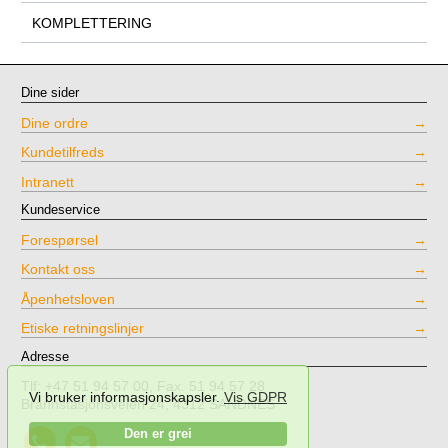
KOMPLETTERING
Dine sider
Dine ordre
Kundetilfreds
Intranett
Kundeservice
Forespørsel
Kontakt oss
Åpenhetsloven
Etiske retningslinjer
Adresse
Tlf: +47 51 94 57 00, Fax. 51 94 57 28
Vi bruker informasjonskapsler.
Vis GDPR
Brannstasjonsveien 24, 4312 SANDNES
Call
Send
Den er grei