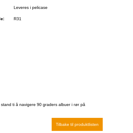
Leveres i pelicase
e:
R31
stand ti å navigere 90 graders albuer i rør på