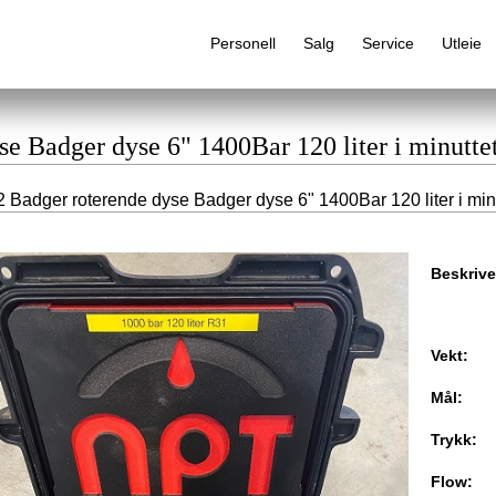
Personell
Salg
Service
Utleie
se Badger dyse 6" 1400Bar 120 liter i minutt
 Badger roterende dyse Badger dyse 6" 1400Bar 120 liter i min
Alfabetisk produktregister
Beskrive
Vekt:
Mål:
Trykk:
Flow: