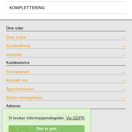
KOMPLETTERING
Dine sider
Dine ordre
Kundetilfreds
Intranett
Kundeservice
Forespørsel
Kontakt oss
Åpenhetsloven
Etiske retningslinjer
Adresse
Tlf: +47 51 94 57 00, Fax. 51 94 57 28
Vi bruker informasjonskapsler.
Vis GDPR
Brannstasjonsveien 24, 4312 SANDNES
Call
Send
Den er grei