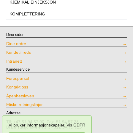
KJEMIKALIEINJEKSJON
KOMPLETTERING
Dine sider
Dine ordre
Kundetilfreds
Intranett
Kundeservice
Forespørsel
Kontakt oss
Åpenhetsloven
Etiske retningslinjer
Adresse
Tlf: +47 51 94 57 00, Fax. 51 94 57 28
Vi bruker informasjonskapsler.
Vis GDPR
Brannstasjonsveien 24, 4312 SANDNES