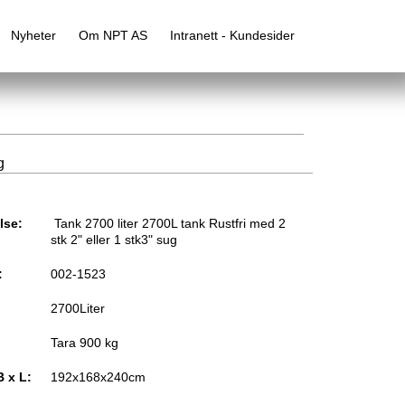
Nyheter
Om NPT AS
Intranett - Kundesider
g
lse:
Tank 2700 liter 2700L tank Rustfri med 2
stk 2" eller 1 stk3" sug
:
002-1523
2700Liter
Tara 900 kg
B x L:
192x168x240cm