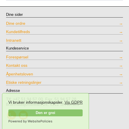
Dine sider
Dine ordre
Kundetilfreds
Intranett
Kundeservice
Forespørsel
Kontakt oss
Åpenhetsloven
Etiske retningslinjer
Adresse
Tlf: +47 51 94 57 00, Fax. 51 94 57 28
Vi bruker informasjonskapsler.
Vis GDPR
Brannstasjonsveien 24, 4312 SANDNES
Call
Send
Den er grei
NPT
mail
Powered by WebsitePolicies
Testing
to
NPT