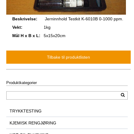
Beskrivelse:
Jerninnhold Testkit K-6010B 0-1000 ppm.
Vekt:
1kg
Mål H x B x L:
5x15x20cm
Produktkategorier
TRYKKTESTING
KJEMISK RENGJØRING