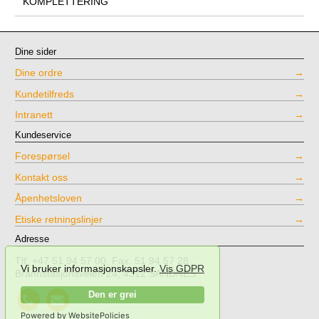
KOMPLETTERING
Dine sider
Dine ordre
Kundetilfreds
Intranett
Kundeservice
Forespørsel
Kontakt oss
Åpenhetsloven
Etiske retningslinjer
Adresse
Tlf: +47 51 94 57 00, Fax. 51 94 57 28
Vi bruker informasjonskapsler.
Vis GDPR
Brannstasjonsveien 24, 4312 SANDNES
Call
Send
Den er grei
NPT
mail
Powered by WebsitePolicies
Testing
to