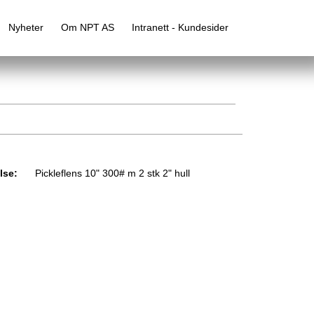
Nyheter
Om NPT AS
Intranett - Kundesider
lse:
Pickleflens 10" 300# m 2 stk 2" hull