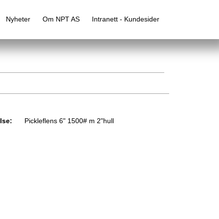
Nyheter
Om NPT AS
Intranett - Kundesider
lse:
Pickleflens 6" 1500# m 2"hull