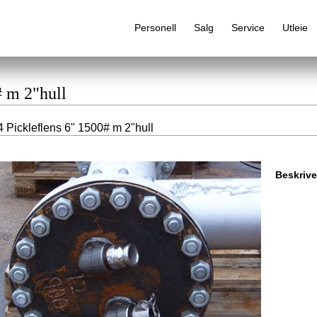
Personell
Salg
Service
Utleie
# m 2"hull
 Pickleflens 6" 1500# m 2"hull
Alfabetisk produktregister
Beskrive