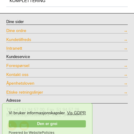
KOMPLETTERING
Dine sider
Dine ordre
Kundetilfreds
Intranett
Kundeservice
Forespørsel
Kontakt oss
Åpenhetsloven
Etiske retningslinjer
Adresse
Tlf: +47 51 94 57 00, Fax. 51 94 57 28
Vi bruker informasjonskapsler.
Vis GDPR
Brannstasjonsveien 24, 4312 SANDNES
Call
Send
Den er grei
NPT
mail
Powered by WebsitePolicies
Testing
to