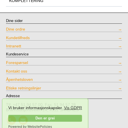
KOMPLETTERING
Dine sider
Dine ordre
Kundetilfreds
Intranett
Kundeservice
Forespørsel
Kontakt oss
Åpenhetsloven
Etiske retningslinjer
Adresse
Tlf: +47 51 94 57 00, Fax. 51 94 57 28
Vi bruker informasjonskapsler.
Vis GDPR
Brannstasjonsveien 24, 4312 SANDNES
Call
Send
Den er grei
NPT
mail
Powered by WebsitePolicies
Testing
to