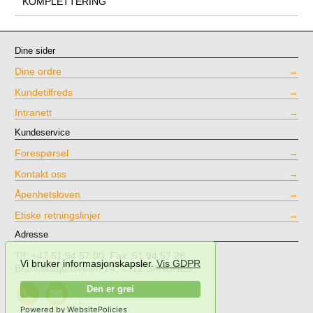
KOMPLETTERING
Dine sider
Dine ordre
Kundetilfreds
Intranett
Kundeservice
Forespørsel
Kontakt oss
Åpenhetsloven
Etiske retningslinjer
Adresse
Tlf: +47 51 94 57 00, Fax. 51 94 57 28
Vi bruker informasjonskapsler.
Vis GDPR
Brannstasjonsveien 24, 4312 SANDNES
Call
Send
Den er grei
NPT
mail
Powered by WebsitePolicies
Testing
to