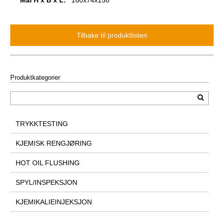
Mål H x B x L:
160x74x158
Produktkategorier
TRYKKTESTING
KJEMISK RENGJØRING
HOT OIL FLUSHING
SPYL/INSPEKSJON
KJEMIKALIEINJEKSJON