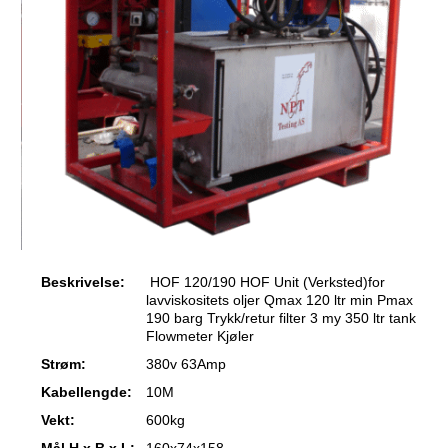
Beskrivelse:
HOF 120/190 HOF Unit (Verksted)for
lavviskositets oljer Qmax 120 ltr min Pmax
190 barg Trykk/retur filter 3 my 350 ltr tank
Flowmeter Kjøler
Strøm:
380v 63Amp
Kabellengde:
10M
Vekt:
600kg