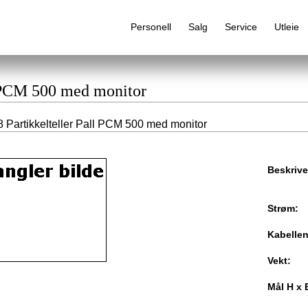
Personell
Salg
Service
Utleie
l PCM 500 med monitor
 Partikkelteller Pall PCM 500 med monitor
Alfabetisk produktregister
Beskrive
Strøm:
Kabelle
Vekt:
Mål H x 