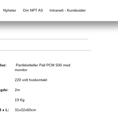
Nyheter
Om NPT AS
Intranett - Kundesider
lse:
Partikkelteller Pall PCM 500 med
monitor
220 volt huskontakt
ngde:
2m
19 Kg
B x L:
31x32x60cm