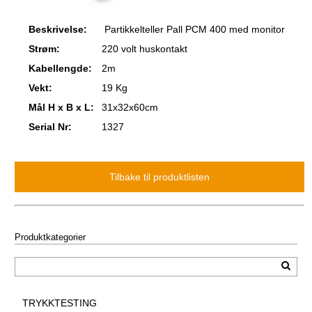
Beskrivelse:
Partikkelteller Pall PCM 400 med monitor
Strøm:
220 volt huskontakt
Kabellengde:
2m
Vekt:
19 Kg
Mål H x B x L:
31x32x60cm
Serial Nr:
1327
Produktkategorier
TRYKKTESTING