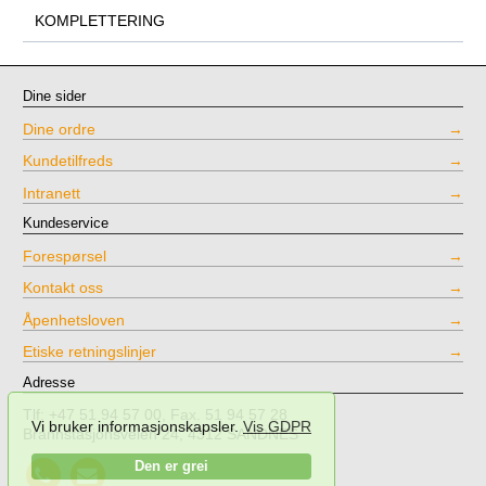
KOMPLETTERING
Dine sider
Dine ordre
Kundetilfreds
Intranett
Kundeservice
Forespørsel
Kontakt oss
Åpenhetsloven
Etiske retningslinjer
Adresse
Tlf: +47 51 94 57 00, Fax. 51 94 57 28
Vi bruker informasjonskapsler.
Vis GDPR
Brannstasjonsveien 24, 4312 SANDNES
Call
Send
Den er grei
NPT
mail