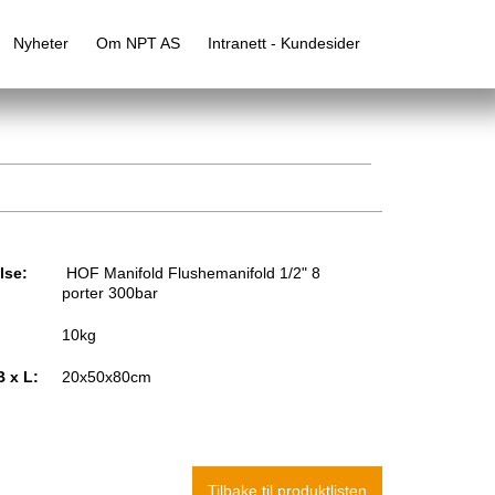
Nyheter
Om NPT AS
Intranett - Kundesider
lse:
HOF Manifold Flushemanifold 1/2" 8
porter 300bar
10kg
B x L:
20x50x80cm